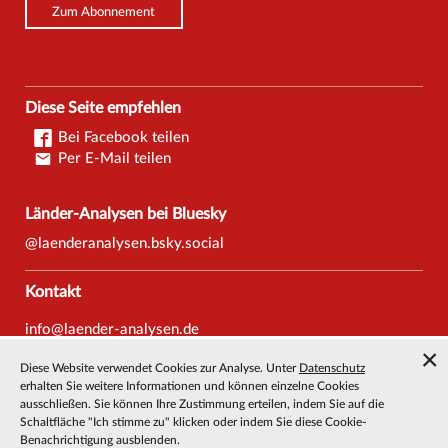
Zum Abonnement
Diese Seite empfehlen
Bei Facebook teilen
Per E-Mail teilen
Länder-Analysen bei Bluesky
@laenderanalysen.bsky.social
Kontakt
info@laender-analysen.de
Tel.: 0421/218-69600
Diese Website verwendet Cookies zur Analyse. Unter
Datenschutz
Fax: 0421/218-69607
erhalten Sie weitere Informationen und können einzelne Cookies
ausschließen. Sie können Ihre Zustimmung erteilen, indem Sie auf die
Redaktionen
Schaltfläche "Ich stimme zu" klicken oder indem Sie diese Cookie-
Benachrichtigung ausblenden.
Wissenschaftliche Beiräte