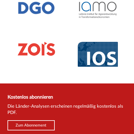
Kostenlos abonnieren
Die Länder-Analysen erscheinen regelmäßig kostenlos als
PDF.
Zum Abonnement