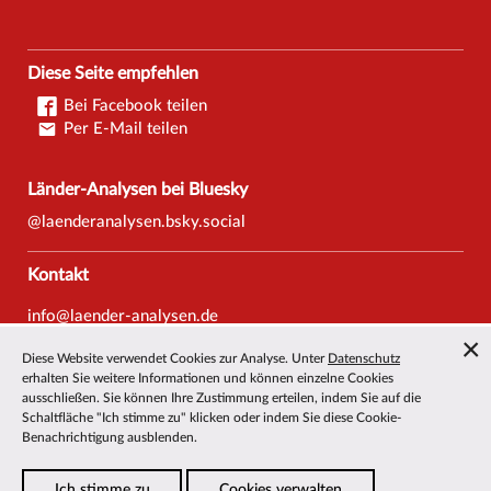
Diese Seite empfehlen
Bei Facebook teilen
Per E-Mail teilen
Länder-Analysen bei Bluesky
@laenderanalysen.bsky.social
Kontakt
info@laender-analysen.de
Tel.: 0421/218-69600
Diese Website verwendet Cookies zur Analyse. Unter
Datenschutz
Fax: 0421/218-69607
erhalten Sie weitere Informationen und können einzelne Cookies
ausschließen. Sie können Ihre Zustimmung erteilen, indem Sie auf die
Redaktionen
Schaltfläche "Ich stimme zu" klicken oder indem Sie diese Cookie-
Benachrichtigung ausblenden.
Wissenschaftliche Beiräte
Über die Länder-Analysen
Ich stimme zu
Cookies verwalten