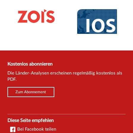
Kostenlos abonnieren
Die Länder-Analysen erscheinen regelmäßig kostenlos als
PDF.
Zum Abonnement
Diese Seite empfehlen
Bei Facebook teilen