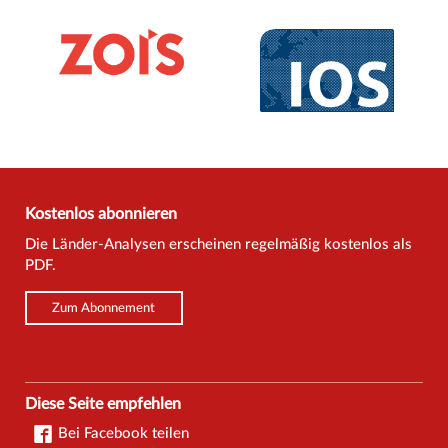
Kostenlos abonnieren
Die Länder-Analysen erscheinen regelmäßig kostenlos als
PDF.
Zum Abonnement
Diese Seite empfehlen
Bei Facebook teilen