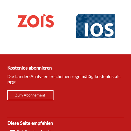
Kostenlos abonnieren
Die Länder-Analysen erscheinen regelmäßig kostenlos als
PDF.
Zum Abonnement
Diese Seite empfehlen