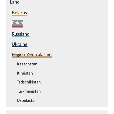
Land
Belarus
Polen
Russland
Ukraine
Region Zentralasien
Kasachstan
Kirgistan
Tadschikistan
Turkmenistan
Usbekistan