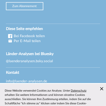
Zum Abonnement
Diese Seite empfehlen
Bei Facebook teilen
Per E-Mail teilen
Länder-Analysen bei Bluesky
@laenderanalysen.bsky.social
Kontakt
info@laender-analysen.de
Tel.: 0421/218-69600
Diese Website verwendet Cookies zur Analyse. Unter
Datenschutz
Fax: 0421/218-69607
erhalten Sie weitere Informationen und können einzelne Cookies
ausschließen. Sie können Ihre Zustimmung erteilen, indem Sie auf die
Redaktionen
Schaltfläche "Ich stimme zu" klicken oder indem Sie diese Cookie-