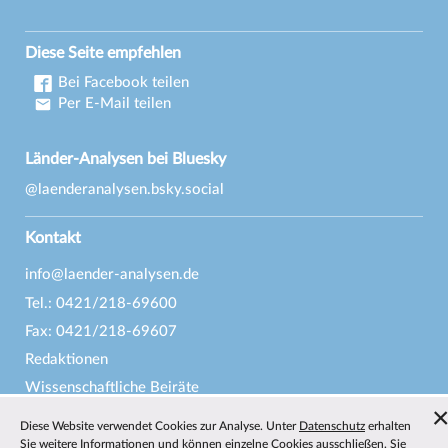
Diese Seite empfehlen
Bei Facebook teilen
Per E-Mail teilen
Länder-Analysen bei Bluesky
@laenderanalysen.bsky.social
Kontakt
info@laender-analysen.de
Tel.: 0421/218-69600
Fax: 0421/218-69607
Redaktionen
Wissenschaftliche Beiräte
Über die Länder-Analysen
Diese Website verwendet Cookies zur Analyse. Unter
Datenschutz
erhalten
Datenschutz
—
Impressum
—
Barrierefreiheit
Sie weitere Informationen und können einzelne Cookies ausschließen. Sie