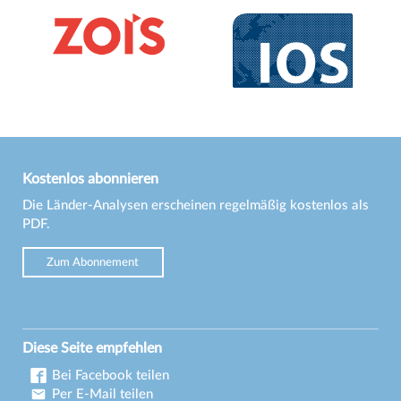
Kostenlos abonnieren
Die Länder-Analysen erscheinen regelmäßig kostenlos als
PDF.
Zum Abonnement
Diese Seite empfehlen
Bei Facebook teilen
Per E-Mail teilen