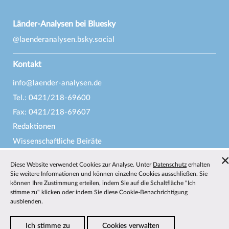
Länder-Analysen bei Bluesky
@laenderanalysen.bsky.social
Kontakt
info@laender-analysen.de
Tel.: 0421/218-69600
Fax: 0421/218-69607
Redaktionen
Wissenschaftliche Beiräte
Über die Länder-Analysen
Diese Website verwendet Cookies zur Analyse. Unter
Datenschutz
erhalten
Datenschutz
—
Impressum
—
Barrierefreiheit
Sie weitere Informationen und können einzelne Cookies ausschließen. Sie
können Ihre Zustimmung erteilen, indem Sie auf die Schaltfläche "Ich
stimme zu" klicken oder indem Sie diese Cookie-Benachrichtigung
ausblenden.
Ich stimme zu
Cookies verwalten