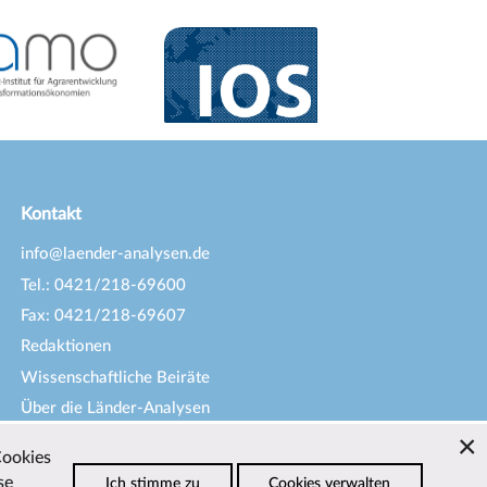
Kontakt
info@laender-analysen.de
Tel.: 0421/218-69600
Fax: 0421/218-69607
Redaktionen
Wissenschaftliche Beiräte
Über die Länder-Analysen
Datenschutz
—
Impressum
—
Cookies
Barrierefreiheit
se
Ich stimme zu
Cookies verwalten