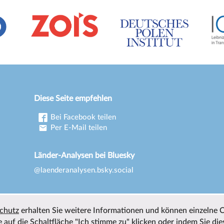
Diese Seite empfehlen
Bei Facebook teilen
Per E-Mail teilen
Länder-Analysen bei Bluesky
@laenderanalysen.bsky.social
chutz
erhalten Sie weitere Informationen und können einzelne 
 auf die Schaltfläche "Ich stimme zu" klicken oder indem Sie die