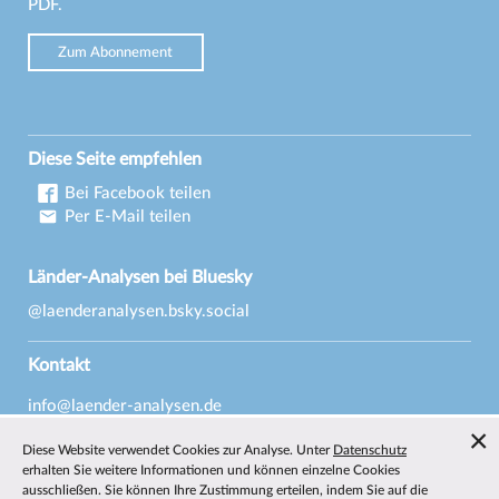
PDF.
Zum Abonnement
Diese Seite empfehlen
Bei Facebook teilen
Per E-Mail teilen
Länder-Analysen bei Bluesky
@laenderanalysen.bsky.social
Kontakt
info@laender-analysen.de
Tel.: 0421/218-69600
Diese Website verwendet Cookies zur Analyse. Unter
Datenschutz
Fax: 0421/218-69607
erhalten Sie weitere Informationen und können einzelne Cookies
ausschließen. Sie können Ihre Zustimmung erteilen, indem Sie auf die