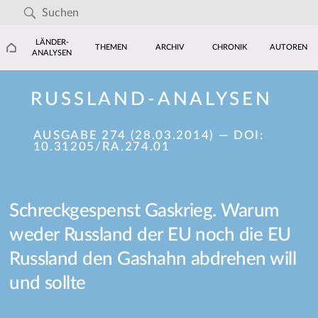
LÄNDER-
THEMEN
ARCHIV
CHRONIK
AUTOREN
ANALYSEN
RUSSLAND-ANALYSEN
AUSGABE 274 (28.03.2014)
— DOI:
10.31205/RA.274.01
Schreckgespenst Gaskrieg. Warum
weder Russland der EU noch die EU
Russland den Gashahn abdrehen will
und sollte