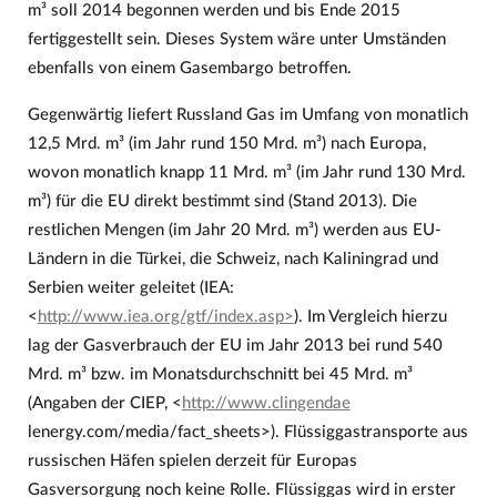
m³ soll 2014 begonnen werden und bis Ende 2015
fertiggestellt sein. Dieses System wäre unter Umständen
ebenfalls von einem Gasembargo betroffen.
Gegenwärtig liefert Russland Gas im Umfang von monatlich
12,5 Mrd. m³ (im Jahr rund 150 Mrd. m³) nach Europa,
wovon monatlich knapp 11 Mrd. m³ (im Jahr rund 130 Mrd.
m³) für die EU direkt bestimmt sind (Stand 2013). Die
restlichen Mengen (im Jahr 20 Mrd. m³) werden aus EU-
Ländern in die Türkei, die Schweiz, nach Kaliningrad und
Serbien weiter geleitet (IEA:
<
http://www.iea.org/gtf/index.asp>
). Im Vergleich hierzu
lag der Gasverbrauch der EU im Jahr 2013 bei rund 540
Mrd. m³ bzw. im Monatsdurchschnitt bei 45 Mrd. m³
(Angaben der CIEP, <
http://www.clingendae
lenergy.com/media/fact_sheets>). Flüssiggastransporte aus
russischen Häfen spielen derzeit für Europas
Gasversorgung noch keine Rolle. Flüssiggas wird in erster