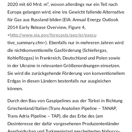
2020 mit 60 Mrd. m³, wovon allerdings nur ein Teil nach
Europa gelangen wird, eine ins Gewicht fallende Alternative
für Gas aus Russland bilden (EIA: Annual Energy Outlook
2014 Early Release Overview, Figure 4,
<
http://www.eia.gov/forecasts/aeo/er/execu
tive_summary.cfm>). Ebenfalls nur in mehreren Jahren wird
die nichtkonventionelle Gasförderung (Schiefergas,
Kohleflözgas) in Frankreich, Deutschland und Polen sowie
in der Ukraine in relevanten Größenordnungen einsetzen.
Sie wird die zurückgehende Förderung von konventionellem
Erdgas in diesen Ländern bestenfalls nur ausgleichen
können.
Durch den Bau von Gaspipelines aus der Türkei in Richtung
Griechenland/Italien (Trans Anatolien Pipeline – TANAP,
Trans Adria Pipeline – TAP), die das Erbe des (am
Desinteresse der dafür vorgesehenen Produzentenländer
Aserbaidschan und Turkmenistan) gescheiterten Nabucco-