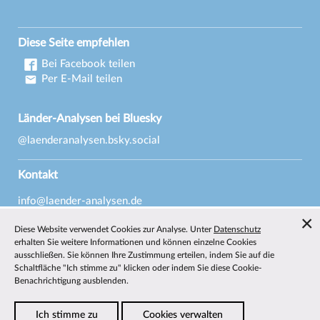
Diese Seite empfehlen
Bei Facebook teilen
Per E-Mail teilen
Länder-Analysen bei Bluesky
@laenderanalysen.bsky.social
Kontakt
info@laender-analysen.de
Tel.: 0421/218-69600
Diese Website verwendet Cookies zur Analyse. Unter
Datenschutz
Fax: 0421/218-69607
erhalten Sie weitere Informationen und können einzelne Cookies
ausschließen. Sie können Ihre Zustimmung erteilen, indem Sie auf die
Redaktionen
Schaltfläche "Ich stimme zu" klicken oder indem Sie diese Cookie-
Benachrichtigung ausblenden.
Wissenschaftliche Beiräte
Über die Länder-Analysen
Ich stimme zu
Cookies verwalten