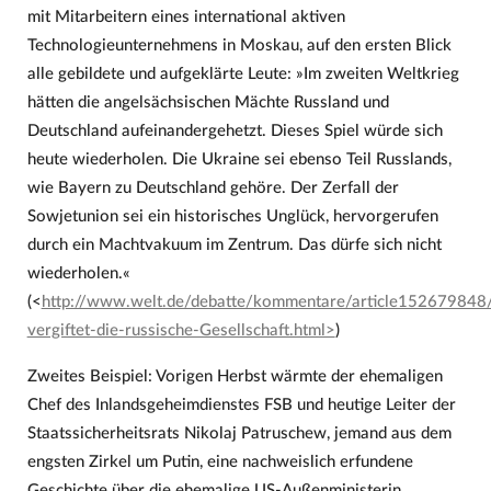
mit Mitarbeitern eines international aktiven
Technologieunternehmens in Moskau, auf den ersten Blick
alle gebildete und aufgeklärte Leute: »Im zweiten Weltkrieg
hätten die angelsächsischen Mächte Russland und
Deutschland aufeinandergehetzt. Dieses Spiel würde sich
heute wiederholen. Die Ukraine sei ebenso Teil Russlands,
wie Bayern zu Deutschland gehöre. Der Zerfall der
Sowjetunion sei ein historisches Unglück, hervorgerufen
durch ein Machtvakuum im Zentrum. Das dürfe sich nicht
wiederholen.«
(<
http://www.welt.de/debatte/kommentare/article152679848/
vergiftet-die-russische-Gesellschaft.html>
)
Zweites Beispiel: Vorigen Herbst wärmte der ehemaligen
Chef des Inlandsgeheimdienstes FSB und heutige Leiter der
Staatssicherheitsrats Nikolaj Patruschew, jemand aus dem
engsten Zirkel um Putin, eine nachweislich erfundene
Geschichte über die ehemalige US-Außenministerin