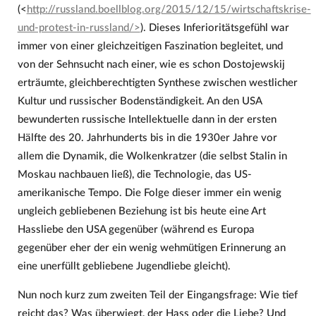
(<
http://russland.boellblog.org/2015/12/15/wirtschaftskrise-
und-protest-in-russland/>
). Dieses Inferioritätsgefühl war
immer von einer gleichzeitigen Faszination begleitet, und
von der Sehnsucht nach einer, wie es schon Dostojewskij
erträumte, gleichberechtigten Synthese zwischen westlicher
Kultur und russischer Bodenständigkeit. An den USA
bewunderten russische Intellektuelle dann in der ersten
Hälfte des 20. Jahrhunderts bis in die 1930er Jahre vor
allem die Dynamik, die Wolkenkratzer (die selbst Stalin in
Moskau nachbauen ließ), die Technologie, das US-
amerikanische Tempo. Die Folge dieser immer ein wenig
ungleich gebliebenen Beziehung ist bis heute eine Art
Hassliebe den USA gegenüber (während es Europa
gegenüber eher der ein wenig wehmütigen Erinnerung an
eine unerfüllt gebliebene Jugendliebe gleicht).
Nun noch kurz zum zweiten Teil der Eingangsfrage: Wie tief
reicht das? Was überwiegt, der Hass oder die Liebe? Und