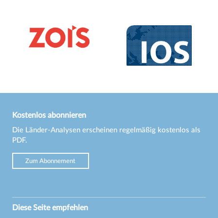
Kostenlos abonnieren
Die Länder-Analysen erscheinen regelmäßig kostenlos als
PDF.
Zum Abonnement
Diese Seite empfehlen