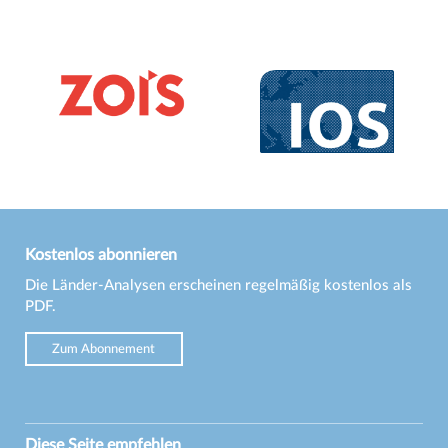
Kostenlos abonnieren
Die Länder-Analysen erscheinen regelmäßig kostenlos als
PDF.
Zum Abonnement
Diese Seite empfehlen