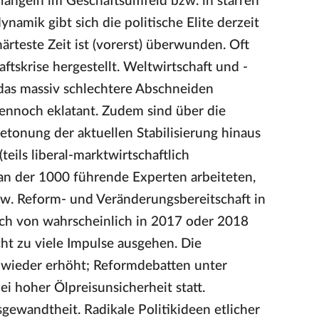
 Mängeln im Geschäftsumfeld bzw. in starren
namik gibt sich die politische Elite derzeit
rteste Zeit ist (vorerst) überwunden. Oft
tskrise hergestellt. Weltwirtschaft und -
 das massiv schlechtere Abschneiden
dennoch eklatant. Zudem sind über die
tonung der aktuellen Stabilisierung hinaus
eils liberal-marktwirtschaftlich
 an der 1000 führende Experten arbeiteten,
zw. Reform- und Veränderungsbereitschaft in
auch von wahrscheinlich in 2017 oder 2018
ht zu viele Impulse ausgehen. Die
it wieder erhöht; Reformdebatten unter
i hoher Ölpreisunsicherheit statt.
gewandtheit. Radikale Politikideen etlicher