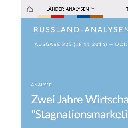
LÄNDER-ANALYSEN
RUSSLAND-ANALYSE
AUSGABE 325 (18.11.2016)
— DOI
ANALYSE
Zwei Jahre Wirtschaf
"Stagnationsmarketi