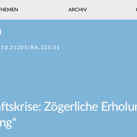
THEMEN
ARCHIV
N
:
10.31205/RA.325.01
tskrise: Zögerliche Erholu
ng"