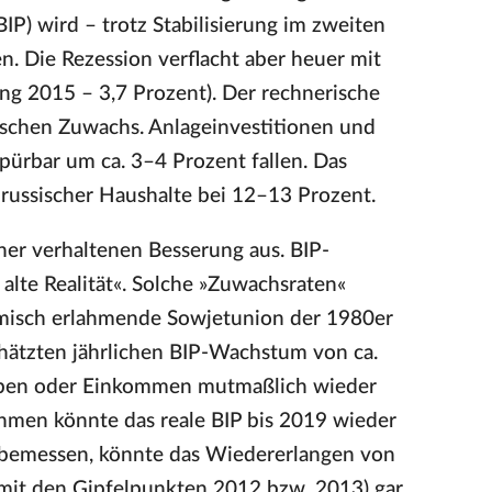
P) wird – trotz Stabilisierung im zweiten
n. Die Rezession verflacht aber heuer mit
ng 2015 – 3,7 Prozent). Der rechnerische
schen Zuwachs. Anlageinvestitionen und
ürbar um ca. 3–4 Prozent fallen. Das
 russischer Haushalte bei 12–13 Prozent.
er verhaltenen Besserung aus. BIP-
alte Realität«. Solche »Zuwachsraten«
misch erlahmende Sowjetunion der 1980er
chätzten jährlichen BIP-Wachstum von ca.
gaben oder Einkommen mutmaßlich wieder
hmen könnte das reale BIP bis 2019 wieder
 bemessen, könnte das Wiedererlangen von
mit den Gipfelpunkten 2012 bzw. 2013) gar