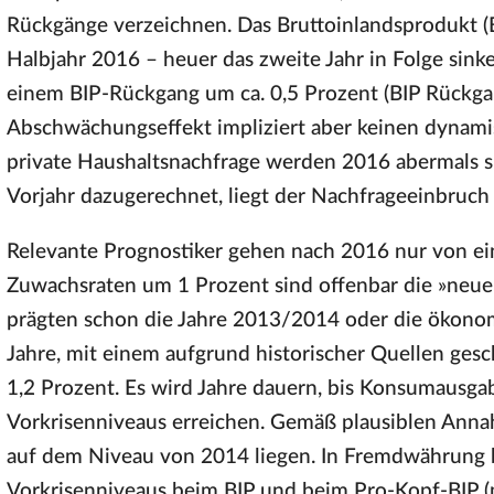
Rückgänge verzeichnen. Das Bruttoinlandsprodukt (BI
Halbjahr 2016 – heuer das zweite Jahr in Folge sinke
einem BIP-Rückgang um ca. 0,5 Prozent (BIP Rückga
Abschwächungseffekt impliziert aber keinen dynami
private Haushaltsnachfrage werden 2016 abermals sp
Vorjahr dazugerechnet, liegt der Nachfrageeinbruch
Relevante Prognostiker gehen nach 2016 nur von ein
Zuwachsraten um 1 Prozent sind offenbar die »neue 
prägten schon die Jahre 2013/2014 oder die ökono
Jahre, mit einem aufgrund historischer Quellen ges
1,2 Prozent. Es wird Jahre dauern, bis Konsumaus
Vorkrisenniveaus erreichen. Gemäß plausiblen Anna
auf dem Niveau von 2014 liegen. In Fremdwährung
Vorkrisenniveaus beim BIP und beim Pro-Kopf-BIP (