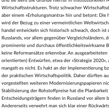
und sie sieht die Gründe hierfür in institutionellen
Wirtschaftsstrukturen. Trotz schwacher Wirtschaftsdy
aber einem »Erholungsmantra« hin und betont: Die hä
wird der Bezug zu einer vermeintlichen Weltwirtschaf
handel entwickeln sich historisch schwach, doch ist
Russlands, vor allem gegenüber Vergleichsländern, 
prominente und durchaus öffentlichkeitswirksame Be
keine Reformansätze erkennbar. An ausgearbeiteten (t
orientierten) Entwürfen, etwa der »Strategie 2020«,
mangelt es nicht. Es hakt an der Implementierung b
der praktischen Wirtschaftspolitik. Daher dürften 
vorgestellten weiteren Modernisierungspapieren nic
Stabilisierung der Rohstoffpreise hat die Planbarke
Entscheidungsträgern finden in Russland vor allem be
Andererseits verwehrt man sich klar einer Rückwärts