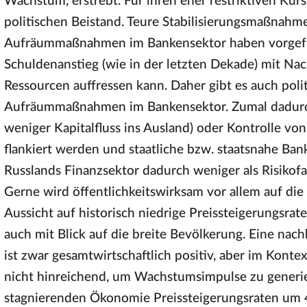
Wachstum, erstrebt. Für ihren eher restriktiven Ku
politischen Beistand. Teure Stabilisierungsmaßnahm
Aufräummaßnahmen im Bankensektor haben vorgeführ
Schuldenanstieg (wie in der letzten Dekade) mit Nac
Ressourcen auffressen kann. Daher gibt es auch polit
Aufräummaßnahmen im Bankensektor. Zumal dadurc
weniger Kapitalfluss ins Ausland) oder Kontrolle vo
flankiert werden und staatliche bzw. staatsnahe Ba
Russlands Finanzsektor dadurch weniger als Risikofa
Gerne wird öffentlichkeitswirksam vor allem auf die 
Aussicht auf historisch niedrige Preissteigerungsrate
auch mit Blick auf die breite Bevölkerung. Eine nachh
ist zwar gesamtwirtschaftlich positiv, aber im Kontext
nicht hinreichend, um Wachstumsimpulse zu generie
stagnierenden Ökonomie Preissteigerungsraten um 4–