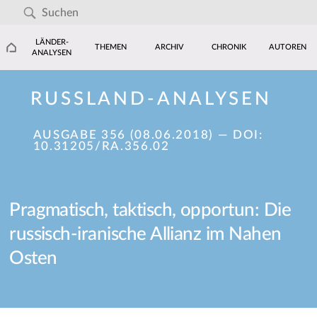
LÄNDER-
THEMEN
ARCHIV
CHRONIK
AUTOREN
ANALYSEN
RUSSLAND-ANALYSEN
AUSGABE 356 (08.06.2018)
— DOI:
10.31205/RA.356.02
Pragmatisch, taktisch, opportun: Die
russisch-iranische Allianz im Nahen
Osten