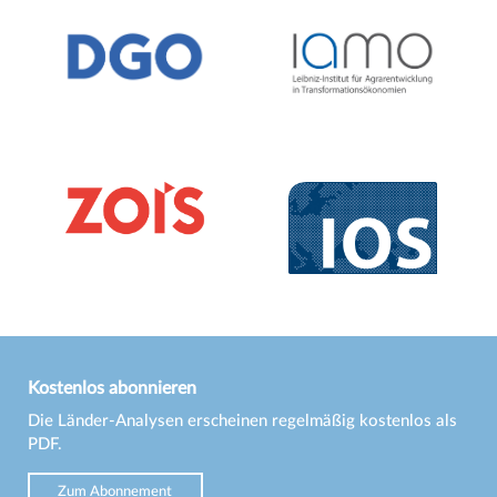
Kostenlos abonnieren
Die Länder-Analysen erscheinen regelmäßig kostenlos als
PDF.
Zum Abonnement