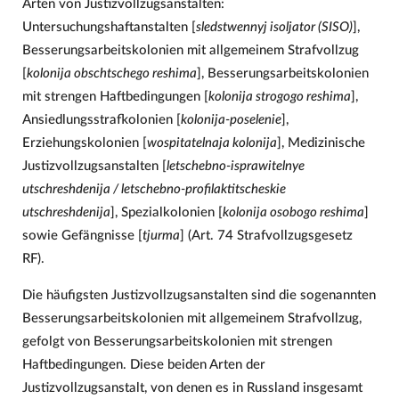
Arten von Justizvollzugsanstalten:
Untersuchungshaftanstalten [
sledstwennyj isoljator (SISO)
],
Besserungsarbeitskolonien mit allgemeinem Strafvollzug
[
kolonija obschtschego reshima
], Besserungsarbeitskolonien
mit strengen Haftbedingungen [
kolonija strogogo reshima
],
Ansiedlungsstrafkolonien [
kolonija-poselenie
],
Erziehungskolonien [
wospitatelnaja kolonija
], Medizinische
Justizvollzugsanstalten [
letschebno-isprawitelnye
utschreshdenija / letschebno-profilaktitscheskie
utschreshdenija
], Spezialkolonien [
kolonija osobogo reshima
]
sowie Gefängnisse [
tjurma
] (Art. 74 Strafvollzugsgesetz
RF).
Die häufigsten Justizvollzugsanstalten sind die sogenannten
Besserungsarbeitskolonien mit allgemeinem Strafvollzug,
gefolgt von Besserungsarbeitskolonien mit strengen
Haftbedingungen. Diese beiden Arten der
Justizvollzugsanstalt, von denen es in Russland insgesamt