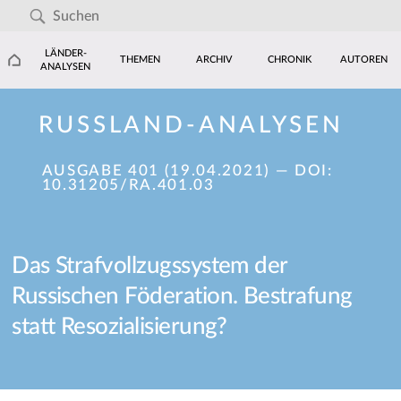
LÄNDER-
THEMEN
ARCHIV
CHRONIK
AUTOREN
ANALYSEN
RUSSLAND-ANALYSEN
AUSGABE 401 (19.04.2021)
— DOI:
10.31205/RA.401.03
Das Strafvollzugssystem der
Russischen Föderation. Bestrafung
statt Resozialisierung?