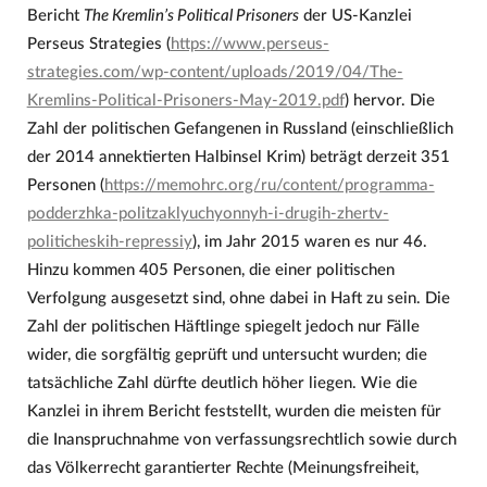
Bericht
The Kremlin’s Political Prisoners
der US-Kanzlei
Perseus Strategies (
https://www.perseus-
strategies.com/wp-content/uploads/2019/04/The-
Kremlins-Political-Prisoners-May-2019.pdf
) hervor. Die
Zahl der politischen Gefangenen in Russland (einschließlich
der 2014 annektierten Halbinsel Krim) beträgt derzeit 351
Personen (
https://memohrc.org/ru/content/programma-
podderzhka-politzaklyuchyonnyh-i-drugih-zhertv-
politicheskih-repressiy
), im Jahr 2015 waren es nur 46.
Hinzu kommen 405 Personen, die einer politischen
Verfolgung ausgesetzt sind, ohne dabei in Haft zu sein. Die
Zahl der politischen Häftlinge spiegelt jedoch nur Fälle
wider, die sorgfältig geprüft und untersucht wurden; die
tatsächliche Zahl dürfte deutlich höher liegen. Wie die
Kanzlei in ihrem Bericht feststellt, wurden die meisten für
die Inanspruchnahme von verfassungsrechtlich sowie durch
das Völkerrecht garantierter Rechte (Meinungsfreiheit,