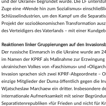
und der Ukraine« begründet wurde. Die LF unterstüt
Zuge eine »Wende hin zum Sozialismus« einschließli
Schlüsselindustrien, um den Kampf um die Separatist
Projekt der sozioökonomischen Transformation ausz
des Verteidigers des Vaterlands – mit einer Kundg
Reaktionen linker Gruppierungen auf den Invasions
Der russische Einmarsch in die Ukraine wurde am 24
im Namen der KPRF als Maßnahme zur Erzwingung v
ukrainischen Volkes von »Faschismus« und »Oligarchi
Invasion sprachen sich zwei KPRF-Abgeordnete – O
einzige Mitglieder der Duma öffentlich gegen die Inv
Wjatscheslaw Marchaew ein dritter. Insbesondere 
internationale Aufmerksamkeit mit seiner Begründun
Separatistenrepubliken »für Frieden und nicht für Kr