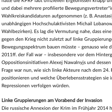
hatte die KPRF laut offiziellen Ergebnissen knapp 
und dabei mehrere profilierte Bewegungsvertreter*in
Wahlkreiskandidaturen aufgenommen (z. B. Anastasi
unabhängigen Hochschulaktivisten Michail Lobanow
Wahlbezirken). Es lag die Vermutung nahe, dass ei
gegen den Krieg nicht zuletzt auf linke Gruppierun
Bewegungsspektrum bauen müsste – genauso wie di
2011ff. der Fall war – insbesondere vor dem Hinter
Oppositionsinitiativen Alexej Nawalnyjs und dessen
Frage war nun, wie sich linke Akteure nach dem 24. 
positionieren und welche Überlebensstrategien sie
Repressionen verfolgen würden.
Linke Gruppierungen am Vorabend der Invasion
Die russische Annexion der Krim im Frühjahr 2014 h