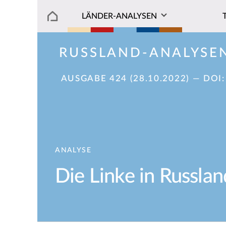
LÄNDER-ANALYSEN
RUSSLAND-ANALYSE
AUSGABE 424 (28.10.2022)
— DOI
ANALYSE
Die Linke in Russlan