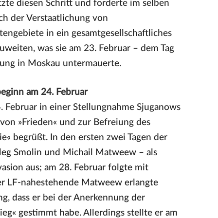
zte diesen Schritt und forderte im selben
ch der Verstaatlichung von
engebiete in ein gesamtgesellschaftliches
uweiten, was sie am 23. Februar – dem Tag
ebung in Moskau untermauerte.
beginn am 24. Februar
. Februar in einer Stellungnahme Sjuganows
on »Frieden« und zur Befreiung des
e« begrüßt. In den ersten zwei Tagen der
leg Smolin und Michail Matweew – als
asion aus; am 28. Februar folgte mit
der LF-nahestehende Matweew erlangte
g, dass er bei der Anerkennung der
ieg« gestimmt habe. Allerdings stellte er am