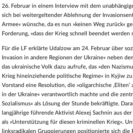
26. Februar in einem Interview mit dem unabhängig
sich bei weitergeltender Ablehnung der Invasionsen
Armee« wünsche, da es nun »keinen Weg zurück« geb
Forderung, »dass der Krieg schnell beendet werden 
Für die LF erklärte Udalzow am 24. Februar über sozi
Invasion in andere Regionen der Ukraine« neben dem 
das ukrainische Volk dazu aufrufe, das »den Nazism
Krieg hineinziehende politische Regime« in Kyjiw zu
Vorstand eine Resolution, die »oligarchische ‚Eliten
in der Ukraine« verantwortlich machte und die zen
Sozialismus« als Lösung der Stunde bekräftigte. Dar
langjährige führende Aktivist Alexej Sachnin aus der 
als »Unterstützung für diesen kriminellen Krieg«. U
linksradikalen Gruppierungen positionierte sich die