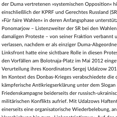
der Duma vertretenen »systemischen Opposition« hin
einschließlich der KPRF und Gerechtes Russland (SR
»Für faire Wahlen« in deren Anfangsphase unterstüt
Ponomarjow – Listenzweiter der SR bei den Wahlen
damaligen Proteste – von seiner Fraktion verbannt
verlassen, nachdem er als einziger Duma-Abgeordne
Linksfront hatte eine sichtbare Rolle in diesen Protes
den Vorfällen am Bolotnaja-Platz im Mai 2012 einget
Verurteilung ihres Koordinators Sergej Udalzow 2014
Im Kontext des Donbas-Krieges verabschiedete die 
kämpferische Antikriegserklärung unter dem Slogan 
Friedenskampagne beiderseits der russisch-ukrainis
militärischen Konflikts aufrief. Mit Udalzows Haftent
einerseits eine organisatorische Wiederbelebung, an