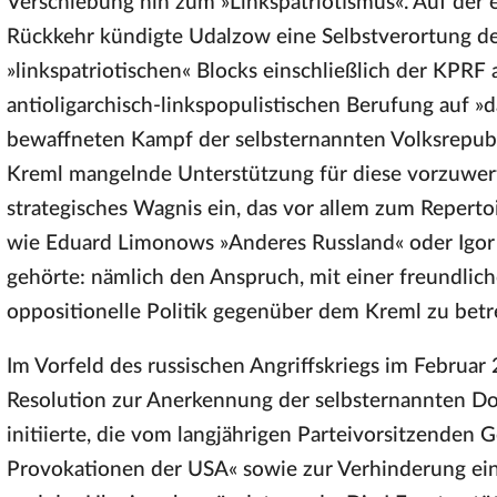
Verschiebung hin zum »Linkspatriotismus«. Auf der 
Rückkehr kündigte Udalzow eine Selbstverortung der
»linkspatriotischen« Blocks einschließlich der KPRF
antioligarchisch-linkspopulistischen Berufung auf »da
bewaffneten Kampf der selbsternannten Volksrepu
Kreml mangelnde Unterstützung für diese vorzuwerfen
strategisches Wagnis ein, das vor allem zum Reperto
wie Eduard Limonows »Anderes Russland« oder Igo
gehörte: nämlich den Anspruch, mit einer freundlic
oppositionelle Politik gegenüber dem Kreml zu betr
Im Vorfeld des russischen Angriffskriegs im Februar
Resolution zur Anerkennung der selbsternannten D
initiierte, die vom langjährigen Parteivorsitzende
Provokationen der USA« sowie zur Verhinderung ein