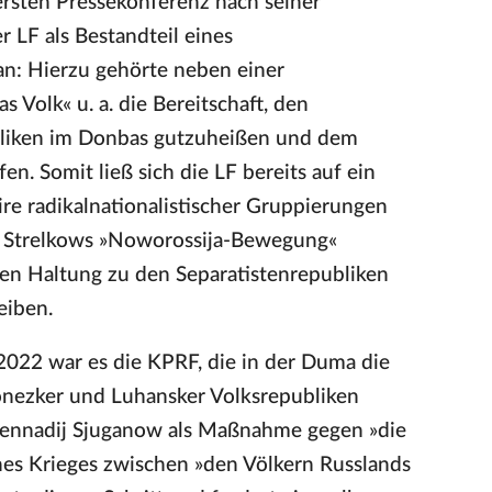
ersten Pressekonferenz nach seiner
 LF als Bestandteil eines
 an: Hierzu gehörte neben einer
s Volk« u. a. die Bereitschaft, den
bliken im Donbas gutzuheißen und dem
. Somit ließ sich die LF bereits auf ein
ire radikalnationalistischer Gruppierungen
r Strelkows »Noworossija-Bewegung«
hen Haltung zu den Separatistenrepubliken
eiben.
 2022 war es die KPRF, die in der Duma die
onezker und Luhansker Volksrepubliken
n Gennadij Sjuganow als Maßnahme gegen »die
es Krieges zwischen »den Völkern Russlands