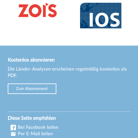
Kostenlos abonnieren
Die Länder-Analysen erscheinen regelmäßig kostenlos als
PDF.
Zum Abonnement
Diese Seite empfehlen
Bei Facebook teilen
Per E-Mail teilen