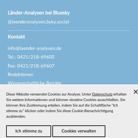
Länder-Analysen bei Bluesky
@laenderanalysen.bsky.social
Kontakt
info@laender-analysen.de
Tel.: 0421/218-69600
Fax: 0421/218-69607
Redaktionen
Wissenschaftliche Beiräte
Über die Länder-Analysen
Diese Website verwendet Cookies zur Analyse. Unter
Datenschutz
erhalten
Sie weitere Informationen und können einzelne Cookies ausschließen. Sie
Datenschutz
—
Impressum
—
Barrierefreiheit
können Ihre Zustimmung erteilen, indem Sie auf die Schaltfläche "Ich
stimme zu" klicken oder indem Sie diese Cookie-Benachrichtigung
ausblenden.
Ich stimme zu
Cookies verwalten