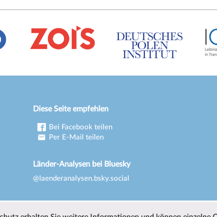
Diese Seite empfehlen
Bei Facebook teilen
Per E-Mail teilen
Länder-Analysen bei Bluesky
@laenderanalysen.bsky.social