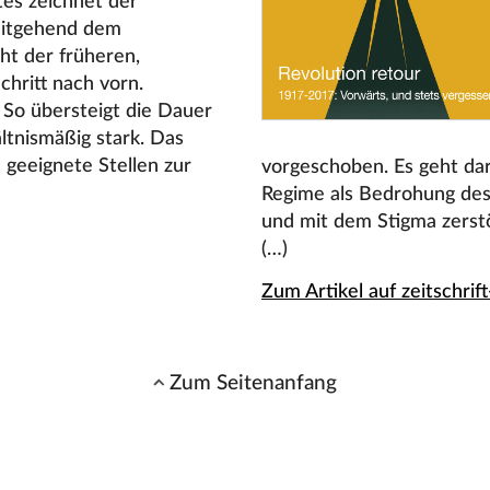
tes zeichnet der
weitgehend dem
ht der früheren,
chritt nach vorn.
: So übersteigt die Dauer
ltnismäßig stark. Das
d geeignete Stellen zur
vorgeschoben. Es geht da
Regime als Bedrohung des 
und mit dem Stigma zerstö
(…)
Zum Artikel auf zeitschrif
Zum Seitenanfang