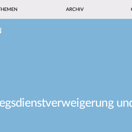
THEMEN
ARCHIV
N
egsdienstverweigerung und 