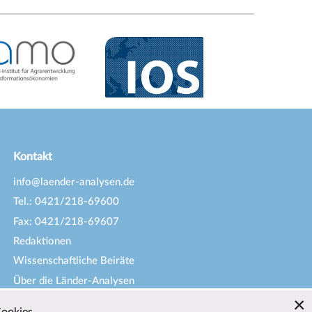
Kontakt
info@laender-analysen.de
Tel.: 0421/218-69600
Fax: 0421/218-69607
Redaktionen
Wissenschaftliche Beiräte
Über die Länder-Analysen
Datenschutz
—
Impressum
—