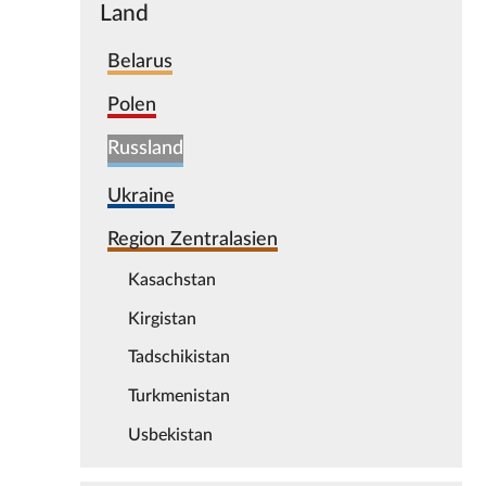
Land
Belarus
Polen
Russland
Ukraine
Region Zentralasien
Kasachstan
Kirgistan
Tadschikistan
Turkmenistan
Usbekistan