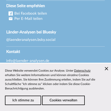
Diese Seite empfehlen
Bei Facebook teilen
Per E-Mail teilen
Länder-Analysen bei Bluesky
@laenderanalysen.bsky.social
Kontakt
info@laender-analysen.de
Tel.: 0421/218-69600
Diese Website verwendet Cookies zur Analyse. Unter
Datenschutz
Fax: 0421/218-69607
erhalten Sie weitere Informationen und können einzelne Cookies
ausschließen. Sie können Ihre Zustimmung erteilen, indem Sie auf die
Redaktionen
Schaltfläche "Ich stimme zu" klicken oder indem Sie diese Cookie-
Benachrichtigung ausblenden.
Wissenschaftliche Beiräte
Über die Länder-Analysen
Ich stimme zu
Cookies verwalten
Datenschutz
—
Impressum
—
Barrierefreiheit