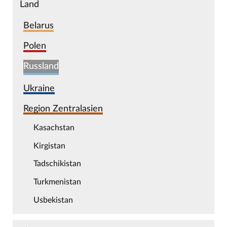
Land
Belarus
Polen
Russland
Ukraine
Region Zentralasien
Kasachstan
Kirgistan
Tadschikistan
Turkmenistan
Usbekistan