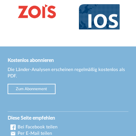
Kostenlos abonnieren
Die Länder-Analysen erscheinen regelmäßig kostenlos als
PDF.
Zum Abonnement
Diese Seite empfehlen
Bei Facebook teilen
Per E-Mail teilen