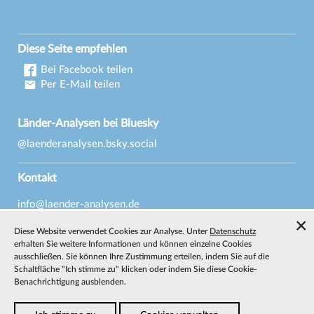
Diese Seite empfehlen
Bei Facebook teilen
Per E-Mail teilen
Länder-Analysen bei Bluesky
@laenderanalysen.bsky.social
Kontakt
info@laender-analysen.de
Tel.: 0421/218-69600
Diese Website verwendet Cookies zur Analyse. Unter
Datenschutz
Fax: 0421/218-69607
erhalten Sie weitere Informationen und können einzelne Cookies
ausschließen. Sie können Ihre Zustimmung erteilen, indem Sie auf die
Redaktionen
Schaltfläche "Ich stimme zu" klicken oder indem Sie diese Cookie-
Benachrichtigung ausblenden.
Wissenschaftliche Beiräte
Über die Länder-Analysen