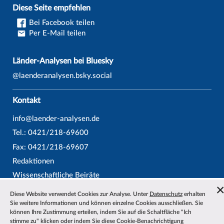
Diese Seite empfehlen
Bei Facebook teilen
Per E-Mail teilen
Länder-Analysen bei Bluesky
@laenderanalysen.bsky.social
Kontakt
info@laender-analysen.de
Tel.: 0421/218-69600
Fax: 0421/218-69607
Redaktionen
Wissenschaftliche Beiräte
Über die Länder-Analysen
Diese Website verwendet Cookies zur Analyse. Unter
Datenschutz
erhalten
Datenschutz
—
Impressum
—
Barrierefreiheit
Sie weitere Informationen und können einzelne Cookies ausschließen. Sie
können Ihre Zustimmung erteilen, indem Sie auf die Schaltfläche "Ich
stimme zu" klicken oder indem Sie diese Cookie-Benachrichtigung