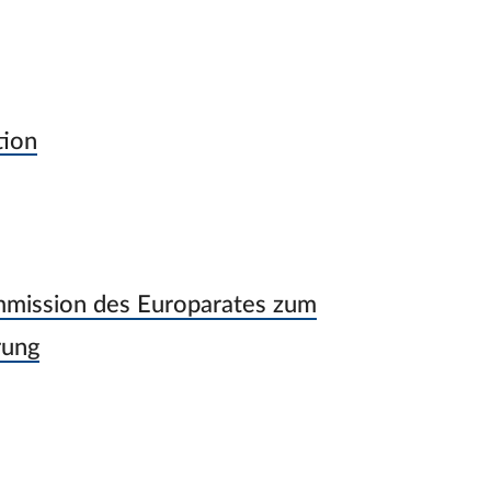
tion
mmission des Europarates zum
rung