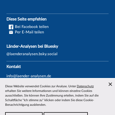
Diese Seite empfehlen
Bei Facebook teilen
Per E-Mail teilen
Länder-Analysen bei Bluesky
@laenderanalysen.bsky.social
Kontakt
info@laender-analysen.de
Tel.: 0421/218-69600
Diese Website verwendet Cookies zur Analyse. Unter
Datenschutz
Fax: 0421/218-69607
erhalten Sie weitere Informationen und können einzelne Cookies
ausschließen. Sie können Ihre Zustimmung erteilen, indem Sie auf die
Redaktionen
Schaltfläche "Ich stimme zu" klicken oder indem Sie diese Cookie-
Benachrichtigung ausblenden.
Wissenschaftliche Beiräte
Über die Länder-Analysen