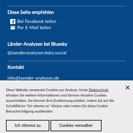
Diese Seite empfehlen
Bei Facebook teilen
Per E-Mail teilen
Länder-Analysen bei Bluesky
@laenderanalysen.bsky.social
Kontakt
info@laender-analysen.de
Tel.: 0421/218-69600
Diese Website verwendet Cookies zur Analyse. Unter
Datenschutz
Fax: 0421/218-69607
erhalten Sie weitere Informationen und können einzelne Cookies
ausschließen. Sie können Ihre Zustimmung erteilen, indem Sie auf die
Redaktionen
Schaltfläche "Ich stimme zu" klicken oder indem Sie diese Cookie-
Benachrichtigung ausblenden.
Wissenschaftliche Beiräte
Über die Länder-Analysen
Ich stimme zu
Cookies verwalten
Datenschutz
—
Impressum
—
Barrierefreiheit