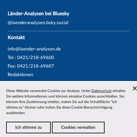
Länder-Analysen bei Bluesky
@laenderanalysen.bsky.social
Kontakt
info@laender-analysen.de
Tel.: 0421/218-69600
Fax: 0421/218-69607
Redaktionen
Wissenschaftliche Beiräte
Diese Website verwendet Cookies zur Analyse. Unter
Datenschutz
erhalten
Über die Länder-Analysen
Sie weitere Informationen und können einzelne Cookies ausschließen. Sie
Datenschutz
—
Impressum
—
Barrierefreiheit
können Ihre Zustimmung erteilen, indem Sie auf die Schaltfläche "Ich
stimme zu" klicken oder indem Sie diese Cookie-Benachrichtigung
ausblenden.
Ich stimme zu
Cookies verwalten