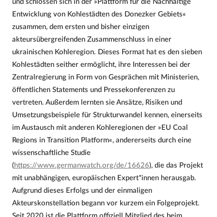
und schlossen sich in der »Plattform für die Nachhaltige
Entwicklung von Kohlestädten des Donezker Gebiets«
zusammen, dem ersten und bisher einzigen
akteursübergreifenden Zusammenschluss in einer
ukrainischen Kohleregion. Dieses Format hat es den sieben
Kohlestädten seither ermöglicht, ihre Interessen bei der
Zentralregierung in Form von Gesprächen mit Ministerien,
öffentlichen Statements und Pressekonferenzen zu
vertreten. Außerdem lernten sie Ansätze, Risiken und
Umsetzungsbeispiele für Strukturwandel kennen, einerseits
im Austausch mit anderen Kohleregionen der »EU Coal
Regions in Transition Platform«, andererseits durch eine
wissenschaftliche Studie
(
https://www.germanwatch.org/de/16626
), die das Projekt
mit unabhängigen, europäischen Expert*innen herausgab.
Aufgrund dieses Erfolgs und der einmaligen
Akteurskonstellation begann vor kurzem ein Folgeprojekt.
Seit 2020 ist die Plattform offiziell Mitglied des beim