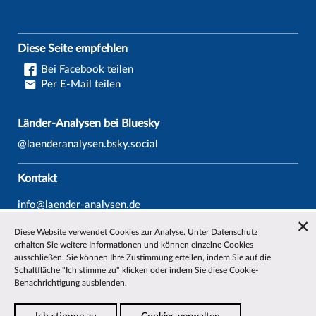
Diese Seite empfehlen
Bei Facebook teilen
Per E-Mail teilen
Länder-Analysen bei Bluesky
@laenderanalysen.bsky.social
Kontakt
info@laender-analysen.de
Tel.: 0421/218-69600
Diese Website verwendet Cookies zur Analyse. Unter
Datenschutz
Fax: 0421/218-69607
erhalten Sie weitere Informationen und können einzelne Cookies
ausschließen. Sie können Ihre Zustimmung erteilen, indem Sie auf die
Redaktionen
Schaltfläche "Ich stimme zu" klicken oder indem Sie diese Cookie-
Benachrichtigung ausblenden.
Wissenschaftliche Beiräte
Über die Länder-Analysen