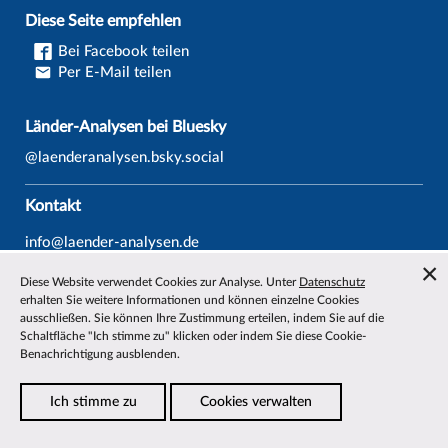
Diese Seite empfehlen
Bei Facebook teilen
Per E-Mail teilen
Länder-Analysen bei Bluesky
@laenderanalysen.bsky.social
Kontakt
info@laender-analysen.de
Tel.: 0421/218-69600
Diese Website verwendet Cookies zur Analyse. Unter
Datenschutz
Fax: 0421/218-69607
erhalten Sie weitere Informationen und können einzelne Cookies
ausschließen. Sie können Ihre Zustimmung erteilen, indem Sie auf die
Redaktionen
Schaltfläche "Ich stimme zu" klicken oder indem Sie diese Cookie-
Benachrichtigung ausblenden.
Wissenschaftliche Beiräte
Über die Länder-Analysen
Ich stimme zu
Cookies verwalten
Datenschutz
—
Impressum
—
Barrierefreiheit