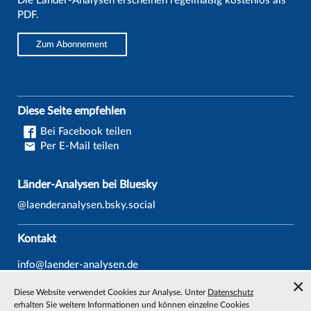
Die Länder-Analysen erscheinen regelmäßig kostenlos als
PDF.
Zum Abonnement
Diese Seite empfehlen
Bei Facebook teilen
Per E-Mail teilen
Länder-Analysen bei Bluesky
@laenderanalysen.bsky.social
Kontakt
info@laender-analysen.de
Tel.: 0421/218-69600
Diese Website verwendet Cookies zur Analyse. Unter
Datenschutz
Fax: 0421/218-69607
erhalten Sie weitere Informationen und können einzelne Cookies