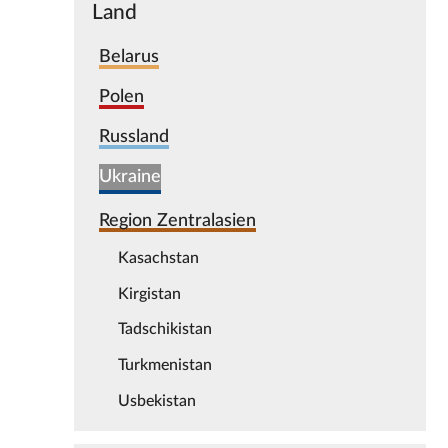
Land
Belarus
Polen
Russland
Ukraine
Region Zentralasien
Kasachstan
Kirgistan
Tadschikistan
Turkmenistan
Usbekistan