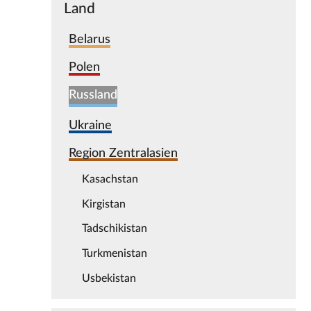
Land
Belarus
Polen
Russland
Ukraine
Region Zentralasien
Kasachstan
Kirgistan
Tadschikistan
Turkmenistan
Usbekistan