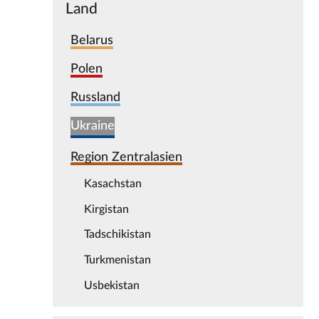
Land
Belarus
Polen
Russland
Ukraine
Region Zentralasien
Kasachstan
Kirgistan
Tadschikistan
Turkmenistan
Usbekistan