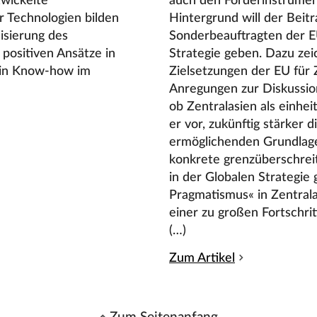
twickelte
auch den Förderinstrumen
 Technologien bilden
Hintergrund will der Beit
isierung des
Sonderbeauftragten der EU
positiven Ansätze in
Strategie geben. Dazu zei
sein Know-how im
Zielsetzungen der EU für 
Anregungen zur Diskussion 
ob Zentralasien als einhei
er vor, zukünftig stärker
ermöglichenden Grundlage
konkrete grenzüberschrei
in der Globalen Strategi
Pragmatismus« in Zentrala
einer zu großen Fortschrit
(…)
Zum Artikel
Zum Seitenanfang