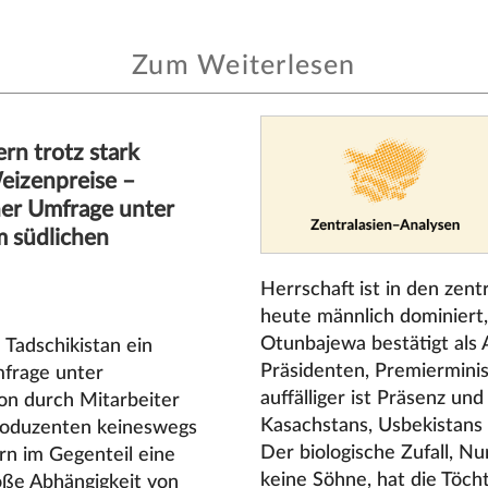
Zum Weiterlesen
rn trotz stark
eizenpreise –
ner Umfrage unter
m südlichen
Herrschaft ist in den zentr
heute männlich dominiert,
Otunbajewa bestätigt als 
 Tadschikistan ein
Präsidenten, Premiermini
mfrage unter
auffälliger ist Präsenz un
on durch Mitarbeiter
Kasachstans, Usbekistans
Produzenten keineswegs
Der biologische Zufall, 
rn im Gegenteil eine
keine Söhne, hat die Töch
oße Abhängigkeit von