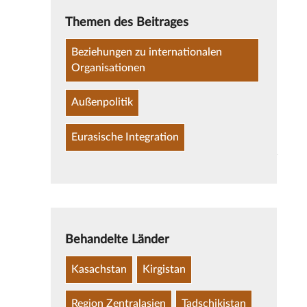
Themen des Beitrages
Beziehungen zu internationalen
Organisationen
Außenpolitik
Eurasische Integration
Behandelte Länder
Kasachstan
Kirgistan
Region Zentralasien
Tadschikistan