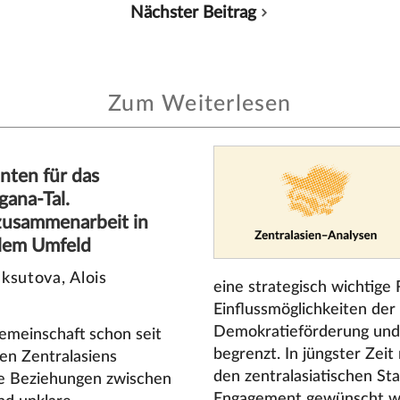
Nächster Beitrag
Zum Weiterlesen
nten für das
gana-Tal.
zusammenarbeit in
blem Umfeld
ksutova, Alois
eine strategisch wichtige
Einflussmöglichkeiten der
Demokratieförderung und 
emeinschaft schon seit
begrenzt. In jüngster Zei
zen Zentralasiens
den zentralasiatischen S
he Beziehungen zwischen
Engagement gewünscht wir