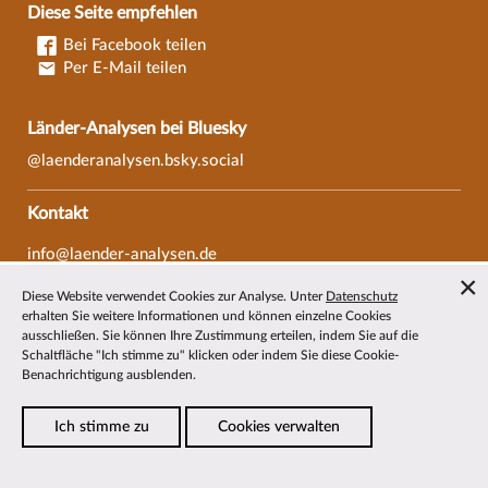
Diese Seite empfehlen
Bei Facebook teilen
Per E-Mail teilen
Länder-Analysen bei Bluesky
@laenderanalysen.bsky.social
Kontakt
info@laender-analysen.de
Tel.: 0421/218-69600
Diese Website verwendet Cookies zur Analyse. Unter
Datenschutz
Fax: 0421/218-69607
erhalten Sie weitere Informationen und können einzelne Cookies
ausschließen. Sie können Ihre Zustimmung erteilen, indem Sie auf die
Redaktionen
Schaltfläche "Ich stimme zu" klicken oder indem Sie diese Cookie-
Benachrichtigung ausblenden.
Wissenschaftliche Beiräte
Über die Länder-Analysen
Ich stimme zu
Cookies verwalten
Datenschutz
—
Impressum
—
Barrierefreiheit