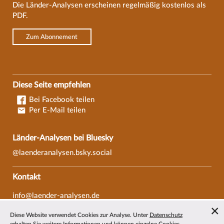
Die Länder-Analysen erscheinen regelmäßig kostenlos als
PDF.
Zum Abonnement
Diese Seite empfehlen
Bei Facebook teilen
Per E-Mail teilen
Länder-Analysen bei Bluesky
@laenderanalysen.bsky.social
Kontakt
info@laender-analysen.de
Tel.: 0421/218-69600
Diese Website verwendet Cookies zur Analyse. Unter
Datenschutz
Fax: 0421/218-69607