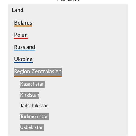
Land
Belarus
Polen
Russland
Ukraine
Region Zentralasien
Kasachstan
Kirgistan
Tadschikistan
Turkmenistan
Usbekistan