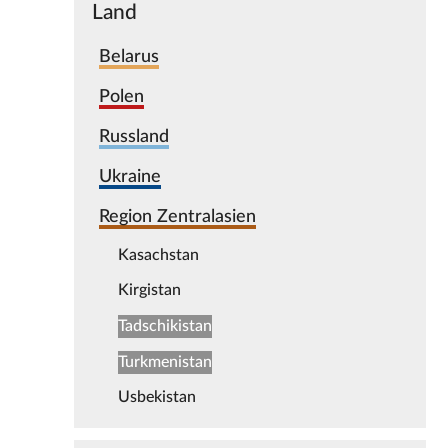
Land
Belarus
Polen
Russland
Ukraine
Region Zentralasien
Kasachstan
Kirgistan
Tadschikistan
Turkmenistan
Usbekistan