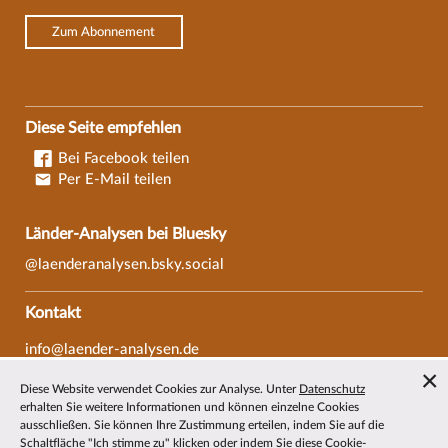
Zum Abonnement
Diese Seite empfehlen
Bei Facebook teilen
Per E-Mail teilen
Länder-Analysen bei Bluesky
@laenderanalysen.bsky.social
Kontakt
info@laender-analysen.de
Tel.: 0421/218-69600
Diese Website verwendet Cookies zur Analyse. Unter
Datenschutz
Fax: 0421/218-69607
erhalten Sie weitere Informationen und können einzelne Cookies
ausschließen. Sie können Ihre Zustimmung erteilen, indem Sie auf die
Redaktionen
Schaltfläche "Ich stimme zu" klicken oder indem Sie diese Cookie-