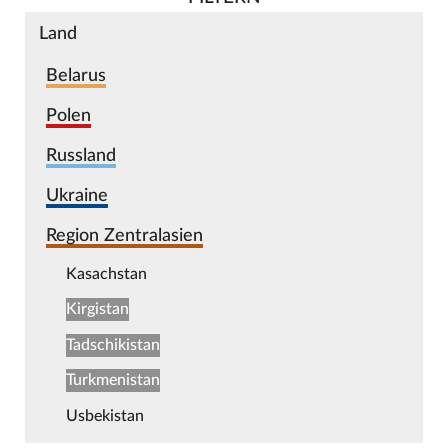
Land
Belarus
Polen
Russland
Ukraine
Region Zentralasien
Kasachstan
Kirgistan
Tadschikistan
Turkmenistan
Usbekistan