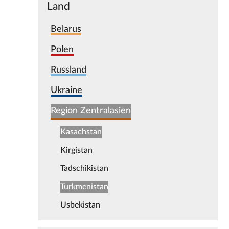
Land
Belarus
Polen
Russland
Ukraine
Region Zentralasien
Kasachstan
Kirgistan
Tadschikistan
Turkmenistan
Usbekistan