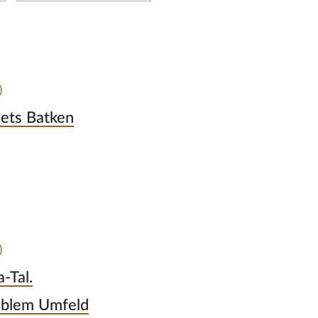
)
ets Batken
)
-Tal.
siblem Umfeld