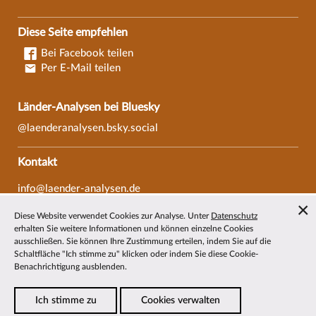
Diese Seite empfehlen
Bei Facebook teilen
Per E-Mail teilen
Länder-Analysen bei Bluesky
@laenderanalysen.bsky.social
Kontakt
info@laender-analysen.de
Tel.: 0421/218-69600
Diese Website verwendet Cookies zur Analyse. Unter
Datenschutz
Fax: 0421/218-69607
erhalten Sie weitere Informationen und können einzelne Cookies
ausschließen. Sie können Ihre Zustimmung erteilen, indem Sie auf die
Redaktionen
Schaltfläche "Ich stimme zu" klicken oder indem Sie diese Cookie-
Benachrichtigung ausblenden.
Wissenschaftliche Beiräte
Über die Länder-Analysen
Ich stimme zu
Cookies verwalten
Datenschutz
—
Impressum
—
Barrierefreiheit